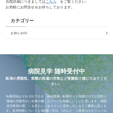
当院詳細につきましては
こちら
をご覧ください。
お気軽にお問合せをお待ちしております。
カテゴリー
お知らせ(4)
病院⾒学 随時受付中
医局の雰囲気、実際の現場の空気など実際肌で感じてみてくだ
さい。
転職理由はそれぞれですが、Web情報、転職サイト情報だけでは実際の
職場の雰囲気やご自身の働くイメージを想像しにくいと思います。病院
見学希望の際、～を見たい～をメインに見学したいなどご要望に応じま
す。見学時間についても2時間～半日、1日など、ご希望のスケジュール